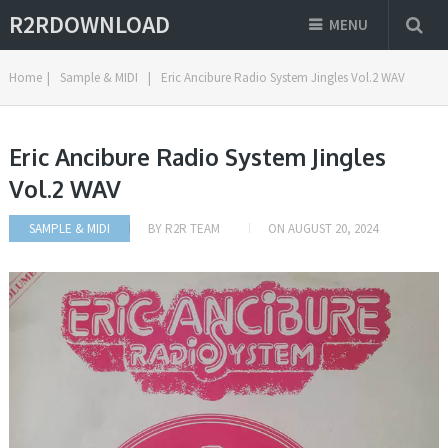
R2RDOWNLOAD
MENU
Home
|
Sample & MIDI
|
Eric Ancibure Radio System Jingles Vol.2 WAV
Eric Ancibure Radio System Jingles
Vol.2 WAV
SAMPLE & MIDI
BY
R2R TEAM
ON
AUGUST 20, 2024