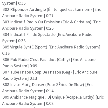
System] 0:36
B02 RÈpondez Au Jingle (Èh toi quel est ton nom) [Eric
Ancibure Radio System] 0:27
B03 Indicatif Radio Ou Èmission (Eric & Christian) [Eric
Ancibure Radio System] 0:25
B04 Indicatif Fin de Spectacle [Eric Ancibure Radio
System] 0:38
B05 Virgule SyntÈ (Sport) [Eric Ancibure Radio System]
0:16
B06 Pub Radio C’est Pas Idiot (Cathy) [Eric Ancibure
Radio System] 0:09
B07 Tube Frisou Coup De Frisson (Gag) [Eric Ancibure
Radio System] 0:13
B08 Invite Moi ¿ Danser (Pour SÈries De Slow) [Eric
Ancibure Radio System] 0:14
B09 Ambiance Magique , Dj Unique (Acapella Cathy) [Eric
Ancibure Radio System] 0:08