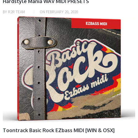
Hardstyle Mania WAV MIDI PRESETS
BY
R2R TEAM
ON
FEBRUARY 20, 2020
DAW & PLUGIN, SAMPLE & MIDI
Toontrack Basic Rock EZbass MIDI [WIN & OSX]